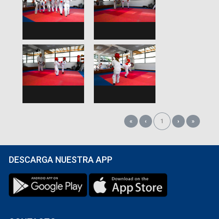
«
‹
1
›
»
DESCARGA NUESTRA APP