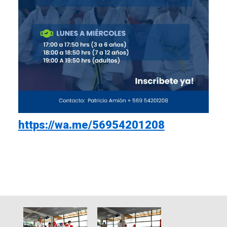
https://wa.me/56954201208