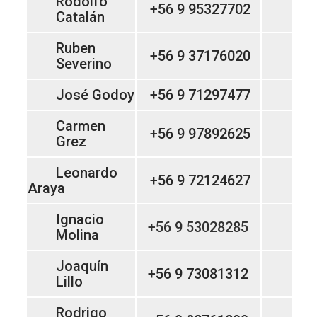
Rodolfo
+56 9 95327702
$3
Catalán
Ruben
+56 9 37176020
$31
Severino
José Godoy
+56 9 71297477
$3
Carmen
+56 9 97892625
$28
Grez
Leonardo
+56 9 72124627
$2
Araya
Ignacio
+56 9 53028285
$2
Molina
Joaquín
+56 9 73081312
$2
Lillo
Rodrigo