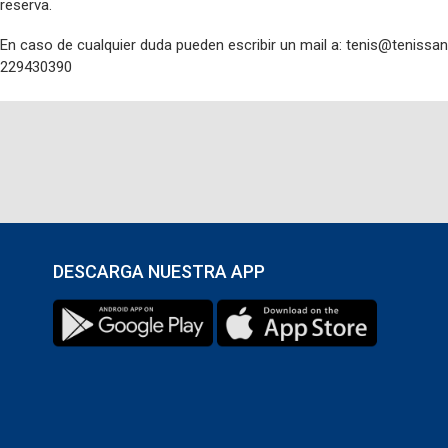
reserva.
Equipo Club de Tenis Santuario del Valle
En caso de cualquier duda pueden escribir un mail a: tenis@tenissant
229430390
Saludos,
Administración Club de Tenis SDV
http://mailto:tenis@tenissantuario.cl
DESCARGA NUESTRA APP