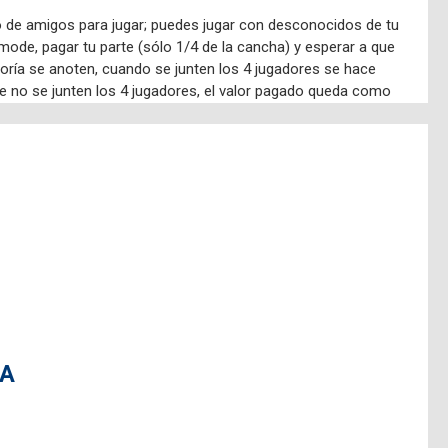
po de amigos para jugar; puedes jugar con desconocidos de tu
omode, pagar tu parte (sólo 1/4 de la cancha) y esperar a que
oría se anoten, cuando se junten los 4 jugadores se hace
ue no se junten los 4 jugadores, el valor pagado queda como
s).
ltados de tu juego y entrar en el Ranking de Jugadores de
hos beneficios!!!
entro de Septiembre y Octubre:
lay, tendrás un arriendo de cancha gratis (horario bajo), si
l
o bajo, tendrás un segundo arriendo gratis. Promoción válida
artida son las siguientes: (también puedes buscarlas en la
a web www.tenissantuario.cl o en nuestro IG
VA
NTUARIO DEL VALLE (disponible en Apple store o Google play).