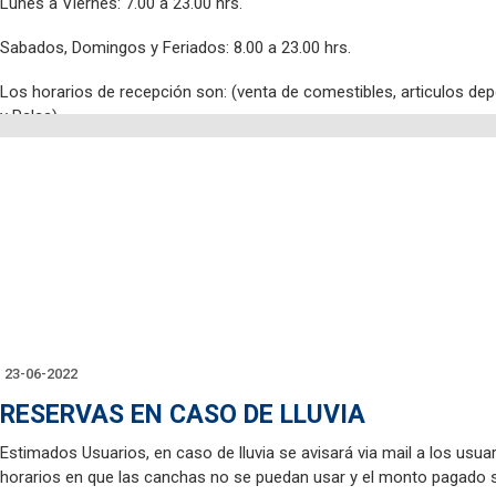
Lunes a Viernes: 7.00 a 23.00 hrs.
Sabados, Domingos y Feriados: 8.00 a 23.00 hrs.
Los horarios de recepción son: (venta de comestibles, articulos dep
y Palas)
Lunes a Viernes: 8.00 a 19.30 hrs
Sabados, Domingos y Feriados: 9.30 a 18.30 hrs
http://mailto:tenis@tenissantuario.cl
Los arriendos de Palas de Padel y ventas de pelotas de Padel y Teni
recepción.
23-06-2022
Para mas noticias no olviden seguirnos en instagram @club_santuar
RESERVAS EN CASO DE LLUVIA
Estimados Usuarios, en caso de lluvia se avisará via mail a los usua
horarios en que las canchas no se puedan usar y el monto pagado 
Saludos,