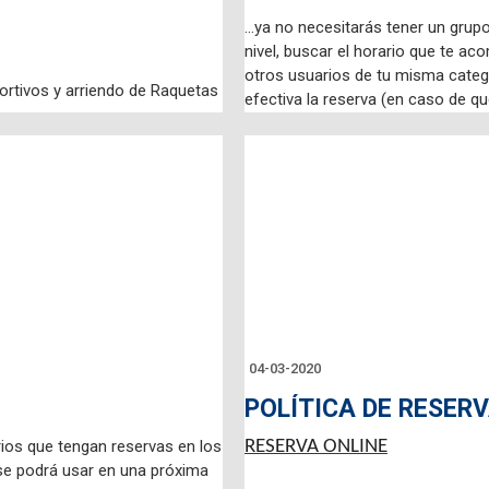
...ya no necesitarás tener un gru
nivel, buscar el horario que te ac
otros usuarios de tu misma categ
ortivos y arriendo de Raquetas
efectiva la reserva (en caso de q
saldo a favor para futuras reserva
Además, puedes registrar los resu
Santuario del Valle, se vienen muc
Tenemos la siguiente promoción d
Si juntas 3 reservas con sistema p
http://mailto:tenis@tenisantuario.c
s se hacen en horario de
sumas dos reservas mas en horari
hasta el 31 de Octubre 2022.
04-03-2020
Las instrucciones para abrir una p
sección noticias de nuestra págin
iodelvalle
POLÍTICA DE RESER
@club_santuariodelvalle)
rios que tengan reservas en los
RESERVA ONLINE
se podrá usar en una próxima
1. Entrar a nuestra app. CLUB SA