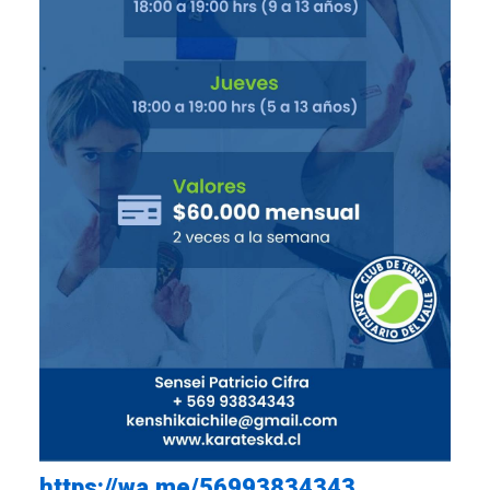
https://wa.me/56993834343